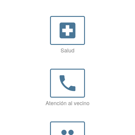
local_hospital
Salud
phone
Atención al vecino