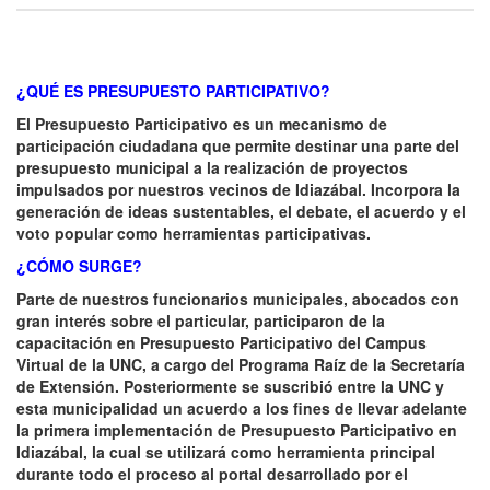
¿QUÉ ES PRESUPUESTO PARTICIPATIVO?
El Presupuesto Participativo es un mecanismo de
participación ciudadana que permite destinar una parte del
presupuesto municipal a la realización de proyectos
impulsados por nuestros vecinos de Idiazábal. Incorpora la
generación de ideas sustentables, el debate, el acuerdo y el
voto popular como herramientas participativas.
¿CÓMO SURGE?
Parte de nuestros funcionarios municipales, abocados con
gran interés sobre el particular, participaron de la
capacitación en Presupuesto Participativo del Campus
Virtual de la UNC, a cargo del Programa Raíz de la Secretaría
de Extensión. Posteriormente se suscribió entre la UNC y
esta municipalidad un acuerdo a los fines de llevar adelante
la primera implementación de Presupuesto Participativo en
Idiazábal, la cual se utilizará como herramienta principal
durante todo el proceso al portal desarrollado por el