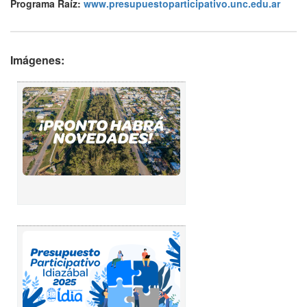
Programa Raíz:
www.presupuestoparticipativo.unc.edu.ar
Imágenes: