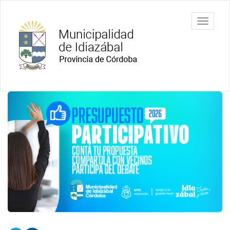
Ir
al
Municipalidad
Mostrar/
contenido
de Idiazábal
barra
principal
de
navegac
Contenido
principal